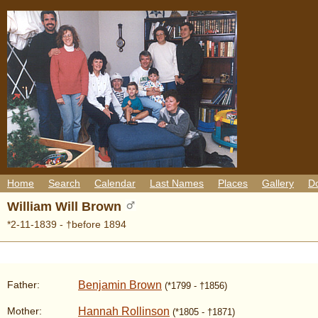
Home
Search
Calendar
Last Names
Places
Gallery
D
William Will Brown
*2-11-1839 - †before 1894
Benjamin Brown
Father:
(*1799 - †1856)
Hannah Rollinson
Mother:
(*1805 - †1871)