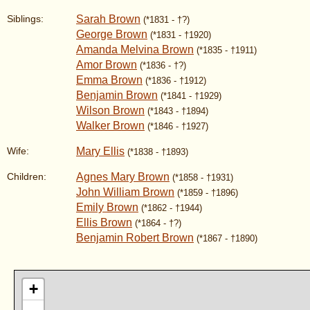
Sarah Brown
Siblings:
(*1831 - †?)
George Brown
(*1831 - †1920)
Amanda Melvina Brown
(*1835 - †1911)
Amor Brown
(*1836 - †?)
Emma Brown
(*1836 - †1912)
Benjamin Brown
(*1841 - †1929)
Wilson Brown
(*1843 - †1894)
Walker Brown
(*1846 - †1927)
Mary Ellis
Wife:
(*1838 - †1893)
Agnes Mary Brown
Children:
(*1858 - †1931)
John William Brown
(*1859 - †1896)
Emily Brown
(*1862 - †1944)
Ellis Brown
(*1864 - †?)
Benjamin Robert Brown
(*1867 - †1890)
+